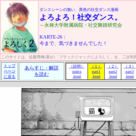
ダンスシーンの無い、異色の社交ダンス漫画
よろよろ！
社交ダンス。
～永禄大学附属病院・社交舞踏研究会
KARTE-26：
今まで、気づきませんでした！
このサイトは、佐藤秀峰(著)の「ブラックジャックによろしく」を、二次利
トップ
（説明）
（１）
（２）
（３）
あらすじ・解説
ページ
index
part1
part2
part3
を読む
.html
.html
.html
.html
に戻る