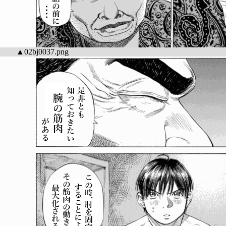
▲02bj0037.png