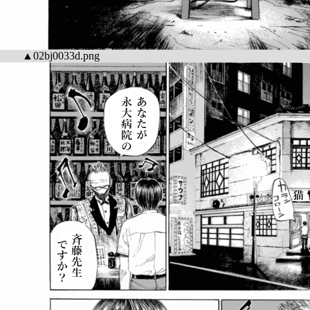
▲02bj0033d.png