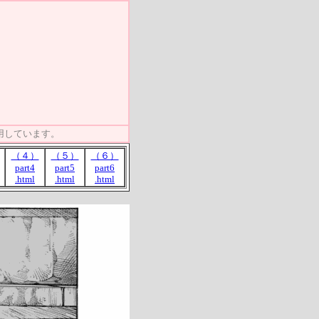
用しています。
（４）
（５）
（６）
part4
part5
part6
.html
.html
.html